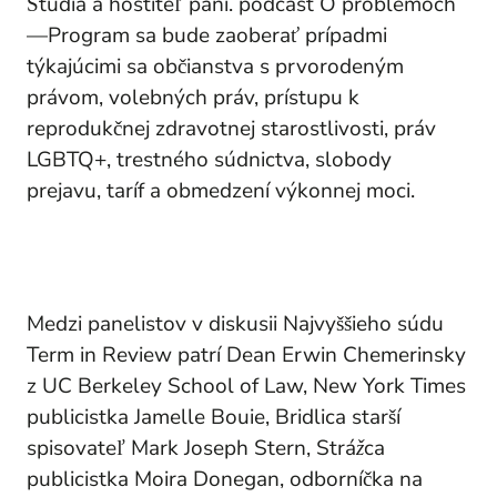
Štúdiá a hostiteľ
pani
. podcast
O problémoch
—Program sa bude zaoberať prípadmi
týkajúcimi sa občianstva s prvorodeným
právom, volebných práv, prístupu k
reprodukčnej zdravotnej starostlivosti, práv
LGBTQ+, trestného súdnictva, slobody
prejavu, taríf a obmedzení výkonnej moci.
Medzi panelistov v diskusii Najvyššieho súdu
Term in Review patrí Dean Erwin Chemerinsky
z UC Berkeley School of Law,
New York Times
publicistka Jamelle Bouie,
Bridlica
starší
spisovateľ Mark Joseph Stern,
Strážca
publicistka Moira Donegan, odborníčka na