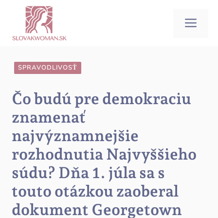
Preskočiť
na
Me
obsah
SPRAVODLIVOSŤ
Čo budú pre demokraciu
znamenať
najvýznamnejšie
rozhodnutia Najvyššieho
súdu? Dňa 1. júla sa s
touto otázkou zaoberal
dokument Georgetown