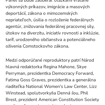
Panel sa bude zaoberať otázkami vrátane
výkonných príkazov, imigrácie a masových
deportácií, zákona o mimozemských
nepriateľoch, úsilia o rozloženie federálnych
agentúr, znižovania federálnej pracovnej sily,
útokov na diverzitu, iniciatív rovnosti a inklúzie,
taríf, urodzeného občianstva a potenciálneho
oživenia Comstockovho zákona.
Medzi odporúčané reproduktory patrí
Národ
hlavná redaktorka Regina Mahone, Skye
Perryman, prezidentka Democracy Forward,
Fatima Goss Graves, prezidentka a generálna
riaditeľka National Women's Law Center, Lizz
Winstead, spolutvorkyňa
Denná šou,
Phil
Brest, prezident American Constitution Society