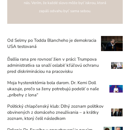
nás. Verím, že každé slovo môže byť iskrou, ktorá
zapáli odvahu byť sama sebou.
Od Selmy po Todda Blancheho je demokracia
USA testovaná
Ďalšia rana pre rovnosť žien v práci: Trumpova
administratíva sa snaží oslabiť kľúčovú ochranu
pred diskrimináciou na pracovisku
Moja hysterektómia bola darom. Dr. Kemi Doll
ukazuje, prečo sa ženy potrebujú podeliť o naše
„príbehy z lona“
Politický chlapčenský klub: Dlhý zoznam politikov
obvinených z domáceho zneužívania – a krátky
zoznam, ktorý čelil následkom
Držanie Dr. Fauciho v opovrhovaní je novým