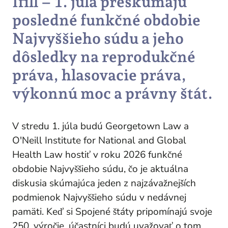
Ifill – 1. júla preskúmajú
posledné funkčné obdobie
Najvyššieho súdu a jeho
dôsledky na reprodukčné
práva, hlasovacie práva,
výkonnú moc a právny štát.
V stredu 1. júla budú Georgetown Law a
O'Neill Institute for National and Global
Health Law hostiť v roku 2026 funkčné
obdobie Najvyššieho súdu, čo je aktuálna
diskusia skúmajúca jeden z najzávažnejších
podmienok Najvyššieho súdu v nedávnej
pamäti. Keď si Spojené štáty pripomínajú svoje
250. výročie, účastníci budú uvažovať o tom,