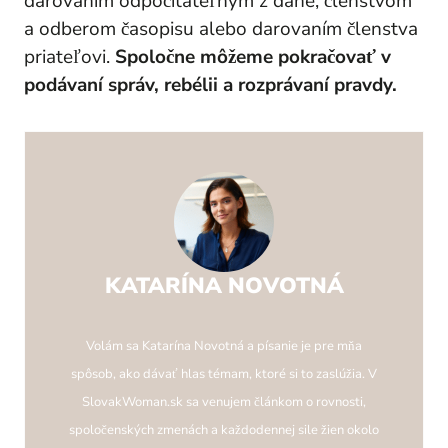
darovaním odpočítateľným z dane, členstvom
a odberom časopisu alebo darovaním členstva
priateľovi.
Spoločne môžeme pokračovať v
podávaní správ, rebélii a rozprávaní pravdy.
KATARÍNA NOVOTNÁ
Volám sa Katarína Novotná a písanie je pre mňa
spôsob, ako dávať hlas témam, ktoré si to zaslúžia. V
SlovakWoman.sk sa venujem článkom o rovnosti,
spoločenských zmenách a každodennej sile žien okolo