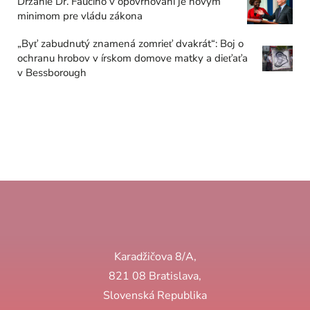
Držanie Dr. Fauciho v opovrhovaní je novým
minimom pre vládu zákona
„Byť zabudnutý znamená zomrieť dvakrát“: Boj o
ochranu hrobov v írskom domove matky a dieťaťa
v Bessborough
Karadžičova 8/A,
821 08 Bratislava,
Slovenská Republika