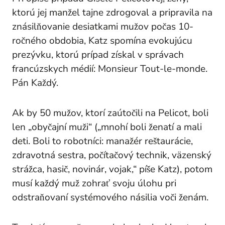
ktorú jej manžel tajne zdrogoval a pripravila na
znásilňovanie desiatkami mužov počas 10-
ročného obdobia, Katz spomína evokujúcu
prezývku, ktorú prípad získal v správach
francúzskych médií:
Monsieur Tout-le-monde
.
Pán Každý.
Ak by 50 mužov, ktorí zaútočili na Pelicot, boli
len „obyčajní muži“ („mnohí boli ženatí a mali
deti. Boli to robotníci: manažér reštaurácie,
zdravotná sestra, počítačový technik, väzenský
strážca, hasič, novinár, vojak,“ píše Katz), potom
musí každý muž zohrať svoju úlohu pri
odstraňovaní systémového násilia voči ženám.