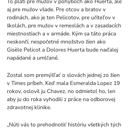
To platí pre mužov v pohyboch ako Huerta, ale
aj pre mužov všade. Pre otcov a bratov v
rodinách, ako je ten Pelicotov, pre učiteľov v
školách, pre mužov v remeslách a v zasadacích
miestnostiach a v armáde. Kým sa táto práca
neskončí, nespočetné množstvo žien ako
Gisèle Pelicot a Dolores Huerta bude naďalej
napádané a umlčané.
Zostal som premýšľať o slovách jednej zo žien
v
Times
príbeh. Keď mala Esmeralda Lopez 19
rokov, oslovil ju Chavez, no odmietol ho, len
aby ju do roka vyhodili z práce na odborovej
zdravotnej klinike.
„Núti vás to prehodnotiť históriu všetkých tých