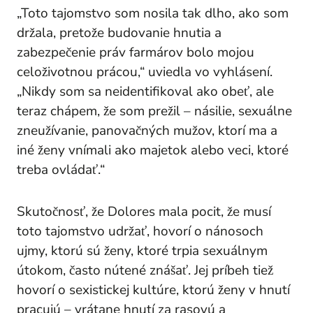
„Toto tajomstvo som nosila tak dlho, ako som
držala, pretože budovanie hnutia a
zabezpečenie práv farmárov bolo mojou
celoživotnou prácou,“ uviedla vo vyhlásení.
„Nikdy som sa neidentifikoval ako obeť, ale
teraz chápem, že som prežil – násilie, sexuálne
zneužívanie, panovačných mužov, ktorí ma a
iné ženy vnímali ako majetok alebo veci, ktoré
treba ovládať.“
Skutočnosť, že Dolores mala pocit, že musí
toto tajomstvo udržať, hovorí o nánosoch
ujmy, ktorú sú ženy, ktoré trpia sexuálnym
útokom, často nútené znášať. Jej príbeh tiež
hovorí o sexistickej kultúre, ktorú ženy v hnutí
pracujú – vrátane hnutí za rasovú a