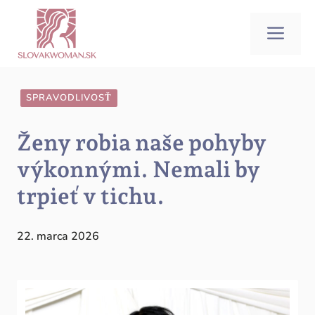
Preskočiť
na
Me
obsah
SPRAVODLIVOSŤ
Ženy robia naše pohyby
výkonnými. Nemali by
trpieť v tichu.
22. marca 2026