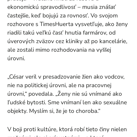
ekonomickú spravodlivosť – musia znášať
častejšie, keď bojujú za rovnosť. Vo svojom
rozhovore s
Times
Huerta vysvetľuje, ako ženy
riadili takú veľkú časť hnutia farmárov, od
úverových zväzov cez kliniky až po kancelárie,
ale zostali mimo rozhodovania na vyššej
úrovni.
„César veril v presadzovanie žien ako vodcov,
nie na politickej úrovni, ale na pracovnej
úrovni,“ povedala. „Ženy nie sú vnímané ako
ľudské bytosti. Sme vnímaní len ako sexuálne
objekty. Myslím si, že je to choroba.“
V boji proti kultúre, ktorá robí tieto činy nielen