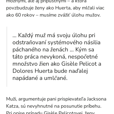
možnými, ale aj prípustnými – a ktorá
povzbudzuje ženy ako Huerta, aby mlčali viac
ako 60 rokov – musíme zvážiť úlohu mužov.
… Každý muž má svoju úlohu pri
odstraňovaní systémového násilia
páchaného na ženách … Kým sa
táto práca nevykoná, nespočetné
množstvo žien ako Gisèle Pelicot a
Dolores Huerta bude naďalej
napádané a umlčané.
Muži, argumentuje
pani
prispievateľa Jacksona
Katza, sú nevyhnutné na posunutie príbehu.
Pri opise prípadu Gisèle Pelicotovej, ženy,