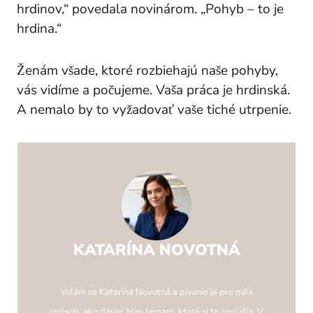
hrdinov,“ povedala novinárom. „Pohyb – to je
hrdina.“
Ženám všade, ktoré rozbiehajú naše pohyby,
vás vidíme a počujeme. Vaša práca je hrdinská.
A nemalo by to vyžadovať vaše tiché utrpenie.
KATARÍNA NOVOTNÁ
Volám sa Katarína Novotná a písanie je pre mňa
spôsob, ako dávať hlas témam, ktoré si to zaslúžia. V