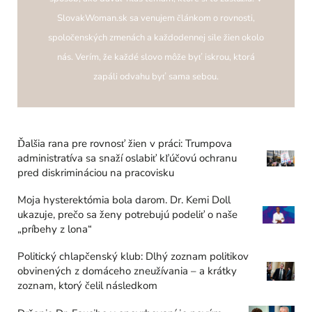
SlovakWoman.sk sa venujem článkom o rovnosti,
spoločenských zmenách a každodennej sile žien okolo
nás. Verím, že každé slovo môže byť iskrou, ktorá
zapáli odvahu byť sama sebou.
Ďalšia rana pre rovnosť žien v práci: Trumpova
administratíva sa snaží oslabiť kľúčovú ochranu
pred diskrimináciou na pracovisku
Moja hysterektómia bola darom. Dr. Kemi Doll
ukazuje, prečo sa ženy potrebujú podeliť o naše
„príbehy z lona“
Politický chlapčenský klub: Dlhý zoznam politikov
obvinených z domáceho zneužívania – a krátky
zoznam, ktorý čelil následkom